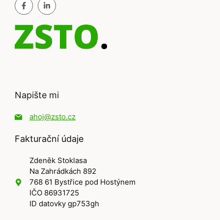
Napište mi
ahoj@zsto.cz
Fakturační údaje
Zdeněk Stoklasa
Na Zahrádkách 892
768 61 Bystřice pod Hostýnem
IČO 86931725
ID datovky gp753gh