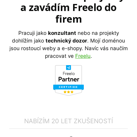
a zavádím
Freelo
do
firem
Pracuji jako
konzultant
nebo na projekty
dohlížím jako
technický dozor
. Mojí doménou
jsou rostoucí weby a e-shopy. Navíc vás naučím
pracovat ve
Freelu
.
NABÍZÍM 20 LET ZKUŠENOSTÍ