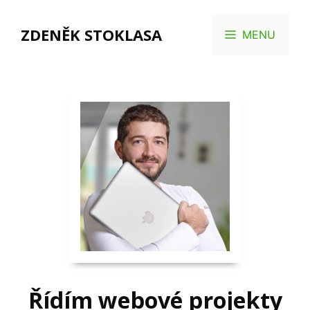
Přeskočit
na
ZDENĚK STOKLASA
MENU
obsah
Řídím
webové projekty