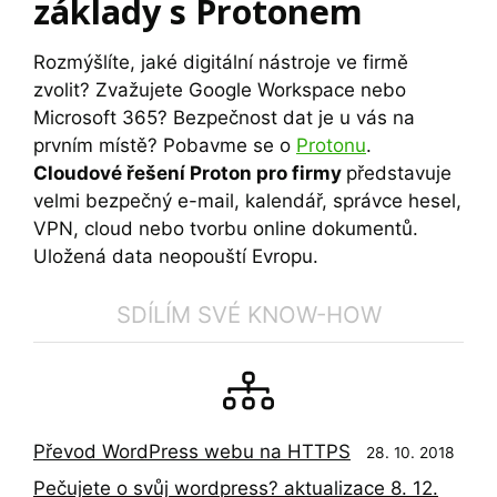
základy s Protonem
Rozmýšlíte, jaké digitální nástroje ve firmě
zvolit? Zvažujete Google Workspace nebo
Microsoft 365? Bezpečnost dat je u vás na
prvním místě? Pobavme se o
Protonu
.
Cloudové řešení Proton pro firmy
představuje
velmi bezpečný e-mail, kalendář, správce hesel,
VPN, cloud nebo tvorbu online dokumentů.
Uložená data neopouští Evropu.
SDÍLÍM SVÉ KNOW-HOW
Převod WordPress webu na HTTPS
28. 10. 2018
Pečujete o svůj wordpress? aktualizace 8. 12.