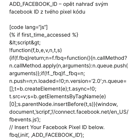
ADD_FACEBOOK_ID – opět nahraď svým
facebook ID z tvého pixel kódu
[code lang=“js“]
{% if first_time_accessed %}
&lt;script&gt;
!function(f,b,e,v,n,t,s)
{if(f.fbq)return;n=f.fbq=function(){n.callMethod?
n.callMethod.apply(n,arguments):n.queue.push(
arguments)};if(!f._fbq)f._fbq=n;
n.push=n;n.loaded=!0;n.version=’2.0′;n.queue=
[];t=b.createElement(e);t.async=!0;
t.src=v;s=b.getElementsByTagName(e)
[0];s.parentNode.insertBefore(t,s)}(window,
document,’script‘,’//connect.facebook.net/en_US/
fbevents.js‘);
// Insert Your Facebook Pixel ID below.
fbq(‚init‘, ‚ADD_FACEBOOK_ID‘);