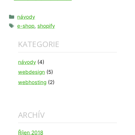
Rubriky
návody
Štítky
e-shop
,
shopify
KATEGORIE
návody
(4)
webdesign
(5)
webhosting
(2)
ARCHÍV
Říjen 2018