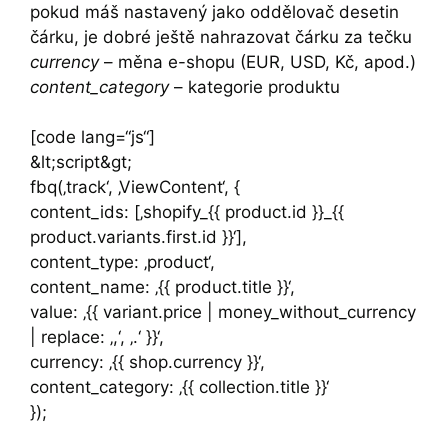
pokud máš nastavený jako oddělovač desetin
čárku, je dobré ještě nahrazovat čárku za tečku
currency
– měna e-shopu (EUR, USD, Kč, apod.)
content_category
– kategorie produktu
[code lang=“js“]
&lt;script&gt;
fbq(‚track‘, ‚ViewContent‘, {
content_ids: [‚shopify_{{ product.id }}_{{
product.variants.first.id }}‘],
content_type: ‚product‘,
content_name: ‚{{ product.title }}‘,
value: ‚{{ variant.price | money_without_currency
| replace: ‚,‘, ‚.‘ }}‘,
currency: ‚{{ shop.currency }}‘,
content_category: ‚{{ collection.title }}‘
});