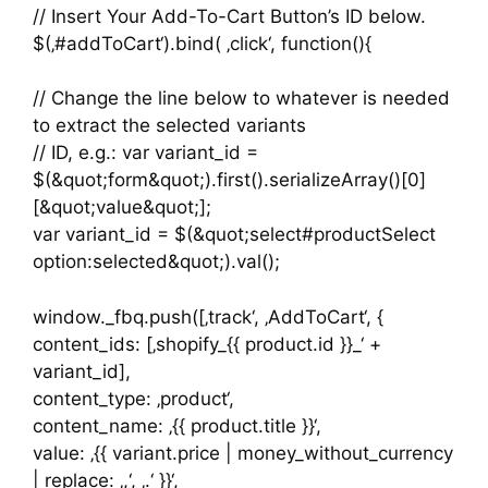
// Insert Your Add-To-Cart Button’s ID below.
$(‚#addToCart‘).bind( ‚click‘, function(){
// Change the line below to whatever is needed
to extract the selected variants
// ID, e.g.: var variant_id =
$(&quot;form&quot;).first().serializeArray()[0]
[&quot;value&quot;];
var variant_id = $(&quot;select#productSelect
option:selected&quot;).val();
window._fbq.push([‚track‘, ‚AddToCart‘, {
content_ids: [‚shopify_{{ product.id }}_‘ +
variant_id],
content_type: ‚product‘,
content_name: ‚{{ product.title }}‘,
value: ‚{{ variant.price | money_without_currency
| replace: ‚,‘, ‚.‘ }}‘,