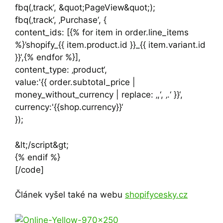
fbq(‚track‘, &quot;PageView&quot;);
fbq(‚track‘, ‚Purchase‘, {
content_ids: [{% for item in order.line_items
%}’shopify_{{ item.product.id }}_{{ item.variant.id
}}‘,{% endfor %}],
content_type: ‚product‘,
value:'{{ order.subtotal_price |
money_without_currency | replace: ‚,‘, ‚.‘ }}‘,
currency:'{{shop.currency}}‘
});
&lt;/script&gt;
{% endif %}
[/code]
Článek vyšel také na webu
shopifycesky.cz