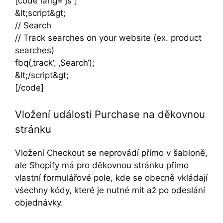
[code lang=“js“]
&lt;script&gt;
// Search
// Track searches on your website (ex. product
searches)
fbq(‚track‘, ‚Search‘);
&lt;/script&gt;
[/code]
Vložení události Purchase na děkovnou
stránku
Vložení Checkout se neprovádí přímo v šabloně,
ale Shopify má pro děkovnou stránku přímo
vlastní formulářové pole, kde se obecně vkládají
všechny kódy, které je nutné mít až po odeslání
objednávky.