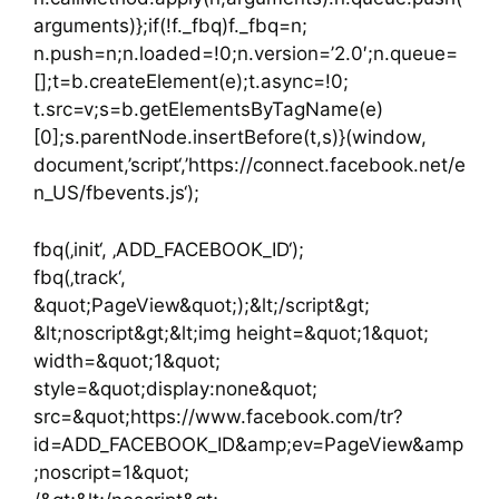
arguments)};if(!f._fbq)f._fbq=n;
n.push=n;n.loaded=!0;n.version=’2.0′;n.queue=
[];t=b.createElement(e);t.async=!0;
t.src=v;s=b.getElementsByTagName(e)
[0];s.parentNode.insertBefore(t,s)}(window,
document,’script‘,’https://connect.facebook.net/e
n_US/fbevents.js‘);
fbq(‚init‘, ‚ADD_FACEBOOK_ID‘);
fbq(‚track‘,
&quot;PageView&quot;);&lt;/script&gt;
&lt;noscript&gt;&lt;img height=&quot;1&quot;
width=&quot;1&quot;
style=&quot;display:none&quot;
src=&quot;https://www.facebook.com/tr?
id=ADD_FACEBOOK_ID&amp;ev=PageView&amp
;noscript=1&quot;