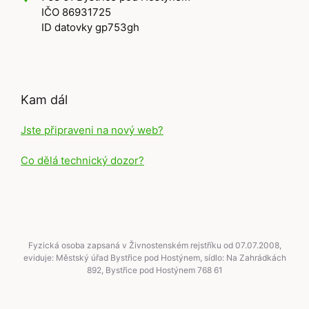
IČO 86931725
ID datovky gp753gh
Kam dál
Jste připraveni na nový web?
Co dělá technický dozor?
Fyzická osoba zapsaná v Živnostenském rejstříku od 07.07.2008,
eviduje: Městský úřad Bystřice pod Hostýnem, sídlo: Na Zahrádkách
892, Bystřice pod Hostýnem 768 61