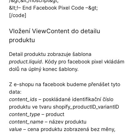
/&gt;&lt;/noscript&gt;
&lt;!– End Facebook Pixel Code –&gt;
[/code]
Vložení ViewContent do detailu
produktu
Detail produktu zobrazuje šablona
product.liquid
. Kódy pro facebook pixel vkládám
dolů na úplný konec šablony.
Z e-shopu na facebook budeme přenášet tyto
data:
content_ids
– poskládané identifikační číslo
produktu ve tvaru shopify_productID_variantID
content_type
– product
content_name
– název produktu
value
– cena produktu zobrazená bez měny,