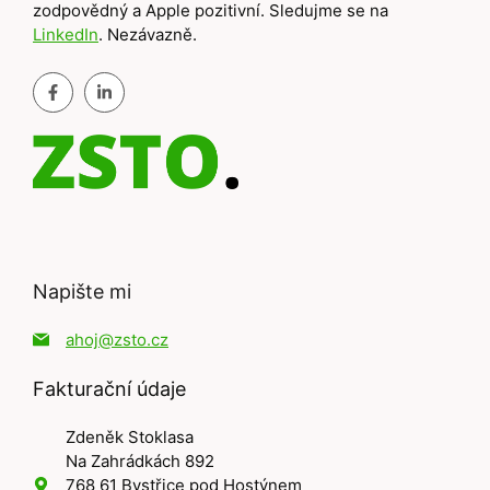
zodpovědný a Apple pozitivní. Sledujme se na
LinkedIn
. Nezávazně.
Napište mi
ahoj@zsto.cz
Fakturační údaje
Zdeněk Stoklasa
Na Zahrádkách 892
768 61 Bystřice pod Hostýnem