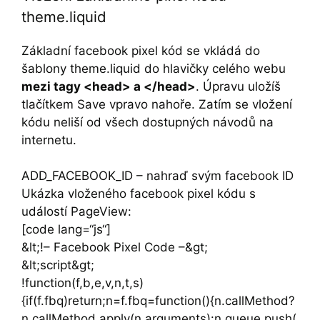
theme.liquid
Základní facebook pixel kód se vkládá do
šablony theme.liquid do hlavičky celého webu
mezi tagy <head> a </head>
. Úpravu uložíš
tlačítkem Save vpravo nahoře. Zatím se vložení
kódu neliší od všech dostupných návodů na
internetu.
ADD_FACEBOOK_ID – nahraď svým facebook ID
Ukázka vloženého facebook pixel kódu s
událostí PageView:
[code lang=“js“]
&lt;!– Facebook Pixel Code –&gt;
&lt;script&gt;
!function(f,b,e,v,n,t,s)
{if(f.fbq)return;n=f.fbq=function(){n.callMethod?
n.callMethod.apply(n,arguments):n.queue.push(