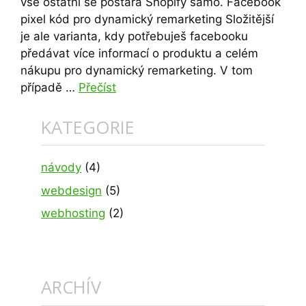
vše ostatní se postará Shopify samo. Facebook
pixel kód pro dynamický remarketing Složitější
je ale varianta, kdy potřebuješ facebooku
předávat více informací o produktu a celém
nákupu pro dynamický remarketing. V tom
případě …
Přečíst
KATEGORIE
návody
(4)
webdesign
(5)
webhosting
(2)
ARCHÍV