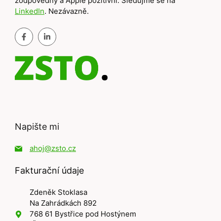
zodpovědný a Apple pozitivní. Sledujme se na
LinkedIn
. Nezávazně.
Napište mi
ahoj@zsto.cz
Fakturační údaje
Zdeněk Stoklasa
Na Zahrádkách 892
768 61 Bystřice pod Hostýnem