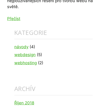
nejpoužívanějších řešení pro tvorbu webů na
světě.
Přečíst
KATEGORIE
návody
(4)
webdesign
(5)
webhosting
(2)
ARCHÍV
Říjen 2018